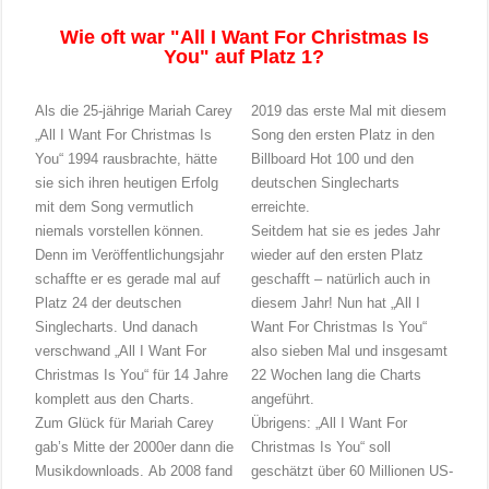
Wie oft war "All I Want For Christmas Is
You" auf Platz 1?
Als die 25-jährige Mariah Carey
2019 das erste Mal mit diesem
„All I Want For Christmas Is
Song den ersten Platz in den
You“ 1994 rausbrachte, hätte
Billboard Hot 100 und den
sie sich ihren heutigen Erfolg
deutschen Singlecharts
mit dem Song vermutlich
erreichte.
niemals vorstellen können.
Seitdem hat sie es jedes Jahr
Denn im Veröffentlichungsjahr
wieder auf den ersten Platz
schaffte er es gerade mal auf
geschafft – natürlich auch in
Platz 24 der deutschen
diesem Jahr! Nun hat „All I
Singlecharts. Und danach
Want For Christmas Is You“
verschwand „All I Want For
also sieben Mal und insgesamt
Christmas Is You“ für 14 Jahre
22 Wochen lang die Charts
komplett aus den Charts.
angeführt.
Zum Glück für Mariah Carey
Übrigens: „All I Want For
gab’s Mitte der 2000er dann die
Christmas Is You“ soll
Musikdownloads. Ab 2008 fand
geschätzt über 60 Millionen US-