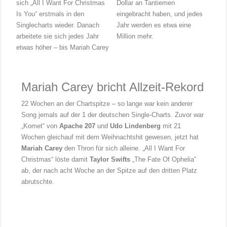
sich „All I Want For Christmas
Dollar an Tantiemen
Is You“ erstmals in den
eingebracht haben, und jedes
Singlecharts wieder. Danach
Jahr werden es etwa eine
arbeitete sie sich jedes Jahr
Million mehr.
etwas höher – bis Mariah Carey
Mariah Carey bricht Allzeit-Rekord
22 Wochen an der Chartspitze – so lange war kein anderer
Song jemals auf der 1 der deutschen Single-Charts. Zuvor war
„Komet“ von
Apache 207
und
Udo Lindenberg
mit 21
Wochen gleichauf mit dem Weihnachtshit gewesen, jetzt hat
Mariah Carey
den Thron für sich alleine. „All I Want For
Christmas“ löste damit
Taylor Swifts
„The Fate Of Ophelia“
ab, der nach acht Woche an der Spitze auf den dritten Platz
abrutschte.