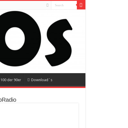
100 der 90er
Download´s
Radio