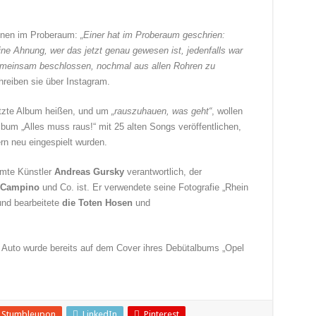
ihnen im Proberaum:
„Einer hat im Proberaum geschrien:
ne Ahnung, wer das jetzt genau gewesen ist, jedenfalls war
emeinsam beschlossen, nochmal aus allen Rohren zu
hreiben sie über Instagram.
letzte Album heißen, und um
„rauszuhauen, was geht“
, wollen
um „Alles muss raus!“ mit 25 alten Songs veröffentlichen,
rn neu eingespielt wurden.
hmte Künstler
Andreas Gursky
verantwortlich, der
Campino
und Co. ist. Er verwendete seine Fotografie „Rhein
 und bearbeitete
die Toten Hosen
und
n Auto wurde bereits auf dem Cover ihres Debütalbums „Opel
Stumbleupon
LinkedIn
Pinterest