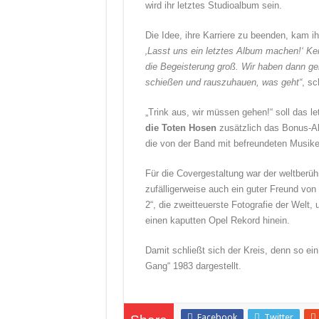
wird ihr letztes Studioalbum sein.
Die Idee, ihre Karriere zu beenden, kam 
‚Lasst uns ein letztes Album machen!‘ Kei
die Begeisterung groß. Wir haben dann g
schießen und rauszuhauen, was geht“
, sc
„Trink aus, wir müssen gehen!“ soll das 
die Toten Hosen
zusätzlich das Bonus-Alb
die von der Band mit befreundeten Musike
Für die Covergestaltung war der weltberü
zufälligerweise auch ein guter Freund von
2“, die zweitteuerste Fotografie der Welt,
einen kaputten Opel Rekord hinein.
Damit schließt sich der Kreis, denn so ei
Gang“ 1983 dargestellt.
Facebook
Twitter