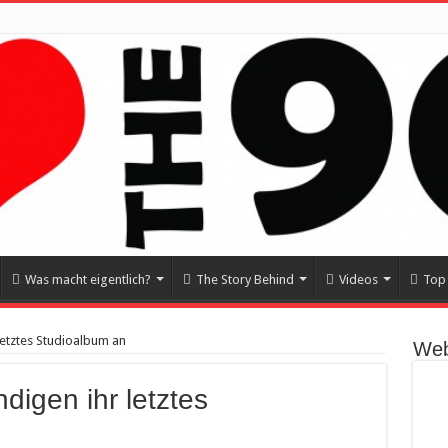
Was macht eigentlich?
The Story Behind
Videos
Top 
letztes Studioalbum an
Web
digen ihr letztes