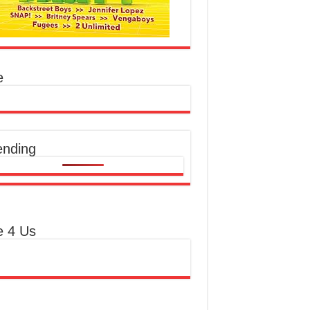
e
ending
e 4 Us