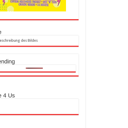
e
ending
e 4 Us