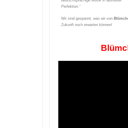
deutschsprachige Musik in absoluter
Perfektion.“
Wir sind gespannt, was wir von
Blümch
Zukunft noch erwarten können!
Blümch