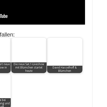
allen:
rt neue
Die neue Sat.1-Liveshow
ow in
mit Blümchen startet
David Hasselhoff &
heute
Blümchen
e bei
ung und
aft