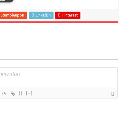
Stumbleupon
LinkedIn
Pinterest
{}
[+]