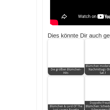
Dies könnte Dir auch gef
Blümchen moderie
Die größten Blümchen-
Nachmittags-Sh
Hits
Sat.1
Doppelte Freud
Blümchen & Lord Of The
Blümchen: Scheid
Lost covern Roxette
Schwangersch