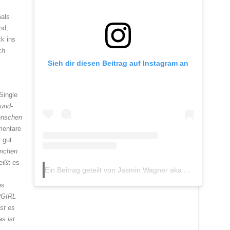
mals
nd,
k ins
ch
Sieh dir diesen Beitrag auf Instagram an
Single
und-
enschen
mentare
 gut
ümchen
eißt es
Ein Beitrag geteilt von Jasmin Wagner aka
(@jasminwa
es
RGIRL
st es
s ist