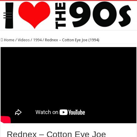
Home
/
Videos
/
1994
/
Rednex – Cotton Eye Joe (1994)
Rednex – Cotton Eye Joe