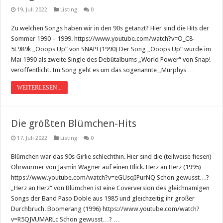
19. Juli 2022
Listing
0
Zu welchen Songs haben wir in den 90s getanzt? Hier sind die Hits der
Sommer 1990 – 1999. https://www.youtube.com/watch?v=O_C8-
5L989k „Ooops Up“ von SNAP! (1990) Der Song „Ooops Up“ wurde im
Mai 1990 als zweite Single des Debütalbums „World Power“ von Snap!
veröffentlicht. Im Song geht es um das sogenannte „Murphys …
WEITERLESEN...
Die größten Blümchen-Hits
17. Juli 2022
Listing
0
Blümchen war das 90s Girlie schlechthin. Hier sind die (teilweise fiesen)
Ohrwürmer von Jasmin Wagner auf einen Blick. Herz an Herz (1995)
https://www.youtube.com/watch?v=eGUsqIPurNQ Schon gewusst…?
„Herz an Herz“ von Blümchen ist eine Coverversion des gleichnamigen
Songs der Band Paso Doble aus 1985 und gleichzeitig ihr großer
Durchbruch. Boomerang (1996) https://www.youtube.com/watch?
v=R5QJVUMARLc Schon gewusst…? …