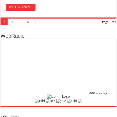
WEITERLESEN...
1
2
3
4
»
Page 1 of 4
WebRadio
powered by