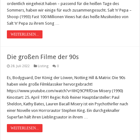
ordentlich eingeheizt haben – passend für die heißen Tage des
Sommers, haben wir einige für euch zusammengesucht. Salt ‘n‘ Pepa –
Shoop (1993) Fast 100 Millionen Views hat das heiße Musikvideo von
Salt ‘n‘ Pepa zu ihrem Song …
WEITERLESEN...
Die großen Filme der 90s
28. Juli 2022
Listing
0
Es, Bodyguard, Der König der Löwen, Notting Hill & Matrix: Die 90s
haben viele große Filmklassiker hervorgebracht!
https://www.youtube.com/watch?v=XHQ9CPRfDsw Misery (1990)
Kinostart: 25. April 1991 Regie: Rob Reiner Hauptdarsteller: Paul
Sheldon, Kathy Bates, Lauren Bacall Misery ist ein Psychothirller nach
einer Novelle von Horrorautor Stephen King. Ein durchgeknaller
Superfan hält ihren Lieblingsautor in ihrem …
WEITERLESEN...