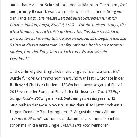
und er hatte viel mit Schreibblockaden zu kämpfen. Dann kam „
Iris
“
und
Johnny Rzeznik
war überrascht wie leicht ihm der Song von
der Hand ging: „
Die meiste Zeit bedeutet Schreiben für mich
Prokrastination, Angst, Zweifel, Kritik… Für die meisten Songs, die
ich schreibe, muss ich mich quälen. Aber ’Iris‘ kam so einfach.
Zwei Saiten auf meiner Gitarre waren kaputt, also begann ich, alle
Saiten in diesen seltsamen Konfigurationen hoch und runter zu
spulen, und der Song kam einfach raus. Es war wie ein
Geschenk!“
Und der Erfolg der Single ließ nicht lange auf sich warten. „
Iris
“
wurde für drei Grammys nominiert und war fast 12 Monate in den
Billboard
Charts zu finden – 18 Wochen davon sogar auf Platz 1!
2012 wurde der Song auf Platz 1 der
Billboards
„
Top 100 Pop
Songs 1992 – 2012
“ geranked. Seitdem gab es insgesamt 12
Studioalben der
Goo Goo Dolls
und darauf soll jetzt noch ein 13.
folgen. Denn die Band bringt am 12. August ihr neues Album
„
Chaos in Bloom
“ raus um euch darauf einzustimmen könnt ihr
schon mal in die erste Single „
Yeah, I Like You
“ reinhören: