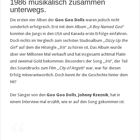
1986 musikalisch zusammen
unterwegs.
Die ersten vier Alben der
Goo Goo Dolls
waren jedoch nicht
sonderlich erfolgreich. Erst mit dem Album „
A Boy Named Goo
“
konnten die Jungs in den USA und Kanada erste Erfolge einfahren.
Doch nichts im Vergleich zum sechsten Studioalbum „
Dizzy Up the
Girl
“ auf dem die Hitsingle „
Iris
“ zu hören ist. Das Album wurde
über vier Millionen Mal verkauft und hat insgesamt achtmal Platin
und zweimal Gold bekommen. Besonders der Song „
Iris
“, der Teil
des Soundtracks zum Film „
City of Angels
“ war, war für diesen
Erfolg mitverantwortlich. Doch kennt ihr die Geschichte hinter dem
Hit?
Der Sänger von den
Goo Goo Dolls
,
Johnny Rzeznik
, hat in
einem Interview mal erzählt, wie er auf den Song gekommen ist: