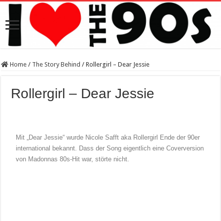
Home
/
The Story Behind
/
Rollergirl – Dear Jessie
Rollergirl – Dear Jessie
Mit „Dear Jessie“ wurde Nicole Safft aka Rollergirl Ende der 90er
international bekannt. Dass der Song eigentlich eine Coverversion
von Madonnas 80s-Hit war, störte nicht.