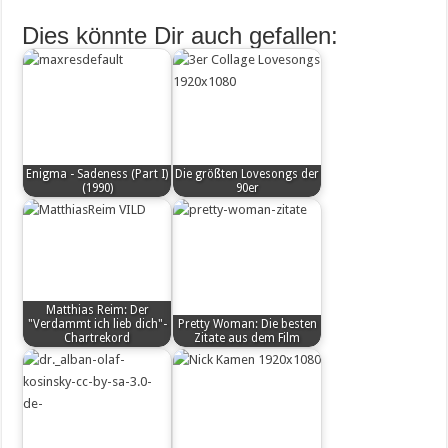
Dies könnte Dir auch gefallen:
Enigma - Sadeness (Part I)
Die größten Lovesongs der
(1990)
90er
Matthias Reim: Der
"Verdammt ich lieb dich"-
Pretty Woman: Die besten
Chartrekord
Zitate aus dem Film