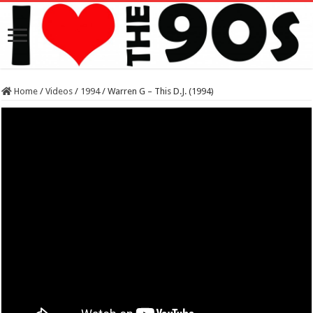
Home
/
Videos
/
1994
/
Warren G – This D.J. (1994)