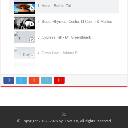
1. Aqua - Barbie Girl
2. Busta Rhymes, Coolio, Ll Cool J & Method Man B Re
3. Cypress Hill - Dr. Greenthumb
4. Down Low - Johnny B
5. Captain Jack - Captain Jack
6. Die Fantastischen Vier - Sie Ist Weg
7. Az Yet feat. Peter Cetera - Hard To Say I'm Sorry
8. Warren G - This D.J.
© Copyright 2018 - 2026 by ILove90s, All Rights Reserved