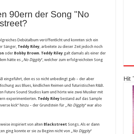
en 90ern der Song "No
street?
folgreiches Debütalbum veröffentlicht und konnten sich ein
er Sänger,
Teddy Riley
, arbeitete zu dieser Zeit jedoch noch
on
oder
Bobby Brown
.
Teddy Riley
galt damals als einer der
dem hätte es „
No Diggity
“, welcher zum erfolgreichsten Song
Hit 
B eingeführt, den es so nicht unbedingt gab – der aber
schung aus Blues, kindlichen Reimen und futuristischen R&B.
en Future Sound Studios kam und hörte wie zwei Musiker mit
0ern experimentierten.
Teddy Riley
bestand auf das Sample
erse kick“ hinzu – der Grundstein für „
No Diggity
“ war also
lweise inspiriert von alten
Blackstreet
Songs. Als er dann
n ging konnte er sie zu Beginn nicht von „
No Diggity
“