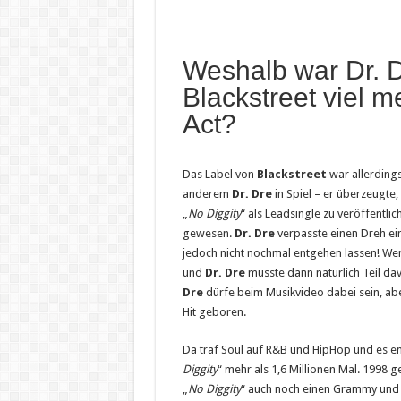
Weshalb war Dr. D
Blackstreet viel m
Act?
Das Label von
Blackstreet
war allerding
anderem
Dr. Dre
in Spiel – er überzeugt
„
No Diggity
“ als Leadsingle zu veröffentlic
gewesen.
Dr. Dre
verpasste einen Dreh ein
jedoch nicht nochmal entgehen lassen! Wen
und
Dr. Dre
musste dann natürlich Teil da
Dre
dürfe beim Musikvideo dabei sein, abe
Hit geboren.
Da traf Soul auf R&B und HipHop und es ents
Diggity
“ mehr als 1,6 Millionen Mal. 1998
„
No Diggity
“ auch noch einen Grammy und 