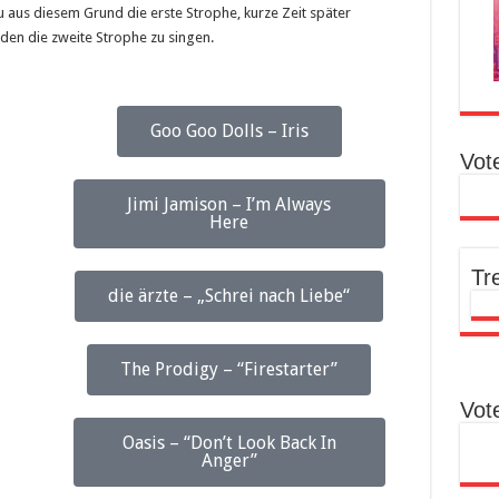
 aus diesem Grund die erste Strophe, kurze Zeit später
en die zweite Strophe zu singen.
Goo Goo Dolls – Iris
Vot
Jimi Jamison – I’m Always
Here
Tr
die ärzte – „Schrei nach Liebe“
The Prodigy – “Firestarter”
Vot
Oasis – “Don’t Look Back In
Anger”