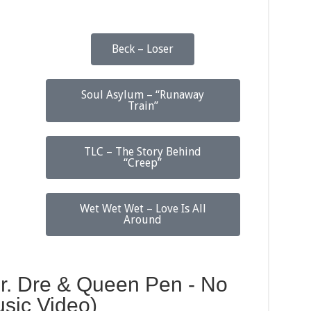
Beck – Loser
Soul Asylum – “Runaway
Train”
TLC – The Story Behind
“Creep”
Wet Wet Wet – Love Is All
Around
 Dr. Dre & Queen Pen - No
usic Video)