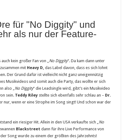
re für "No Diggity" und
ehr als nur der Feature-
s auch kein großer Fan von „
No Diggity
“. Da kam dann unter
e, zusammen mit
Heavy D,
das Label davon, dass es sich lohnt
hen. Der Grund dafür ist vielleicht nicht ganz uneigennützig
es Musikvideos und somit auch die Party, das wollte er sich
n also „
No Diggity
“ die Leadsingle wird, gibt’s ein Musikvideo
von sein.
Teddy Riley
stellte sich ebenfalls sehr schlau an –
Dr.
r nur, wenn er eine Strophe im Song singt! Und schon war der
tand ein riesiger Hit. Allein in den USA verkaufte sich „
No
 gewannen
Blackstreet
dann für ihre Live Performance von
der Song wurde zu einem der größten des Jahrzehnts!