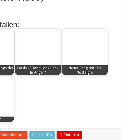
allen:
ongs der
Oasis - "Don't Look Back
Neuer Song mit 90s
In Anger"
Nostalgie
r
Stumbleupon
LinkedIn
Pinterest