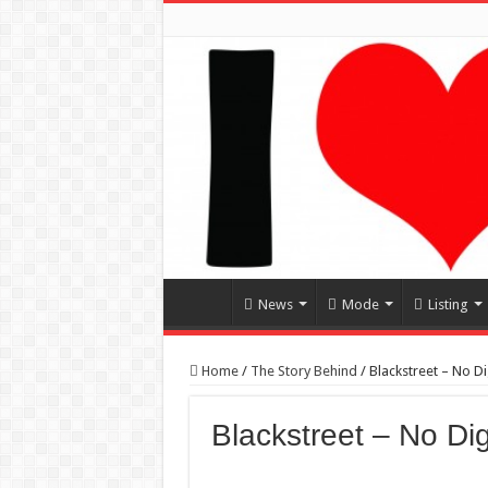
News
Mode
Listing
Home
/
The Story Behind
/
Blackstreet – No Di
Blackstreet – No Dig