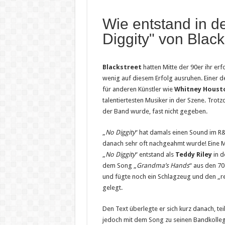
Wie entstand in d
Diggity" von Black
Blackstreet
hatten Mitte der 90er ihr er
wenig auf diesem Erfolg ausruhen. Einer d
für anderen Künstler wie
Whitney Houst
talentiertesten Musiker in der Szene. Trotz
der Band wurde, fast nicht gegeben.
„
No Diggity
“ hat damals einen Sound im R&
danach sehr oft nachgeahmt wurde! Eine Mi
„
No Diggity
“ entstand als
Teddy Riley
in d
dem Song „
Grandma’s Hands
“ aus den 7
und fügte noch ein Schlagzeug und den „rev
gelegt.
Den Text überlegte er sich kurz danach, tei
jedoch mit dem Song zu seinen Bandkollege