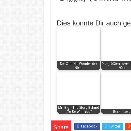
Dies könnte Dir auch gef
Die One-Hit-Wonder der
Die größten Loves
90er
90er
Mr. Big - The Story Behind
„To Be With You“
Beck - Lose
Facebook
Twitter
Share