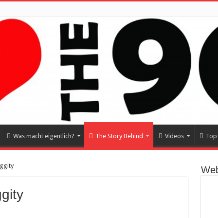
Was macht eigentlich?
The Story Behind
Videos
Top 
ggity
Web
gity