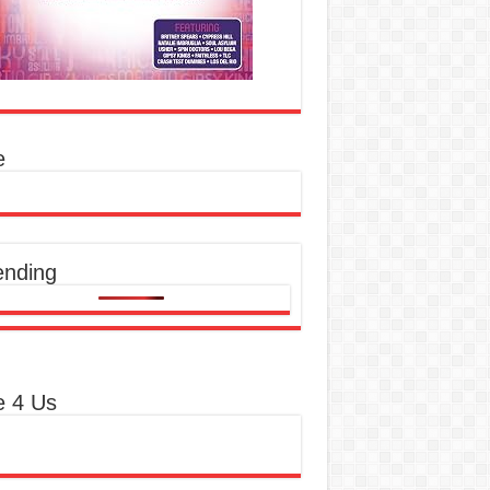
e
ending
e 4 Us