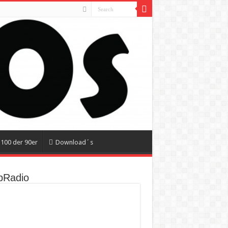
100 der 90er
Download´s
Radio