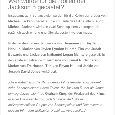
Wer wurde für die Rollen der
Jackson 5 gecastet?
Insgesamt acht Schauspieler wurden für die Rollen der Brüder von
Michael Jackson
gecastet, die im Laufe des Films altern. Auch
Michael Jackson
wird von zwei Schauspielern verkörpert, da
natürlich auch er jung und älter dargestellt werden muss.
In den ersten Jahren der Gruppe wird
Jermaine
von
Jayden
Harville
,
Marlon
von
Jaylen Lyndon Hunter
,
Tito
von
Judah
Edwards
und
Jackie
von
Nathaniel Logan McIntyre
gespielt. In
den späteren Jahren wird
Jermaine
von
Jamal R. Henderson
,
Marlon
von
Tre Horton
,
Tito
von
Rhyan Hill
und
Jackie
von
Joseph David-Jones
verkörpert.
„Die wahrhaft epische Natur dieses Films erforderte insgesamt
zehn Schauspieler mit dem Talent, die Jackson 5 über die Jahre
hinweg darzustellen“
, so
Graham King
, der Produzent des Films,
in einer Presseerklärung.
„Ich bin begeistert, diese
außergewöhnliche Gruppe von Schauspielern und Darstellern in
diesem Film dem weltweiten Publikum vorzustellen.“