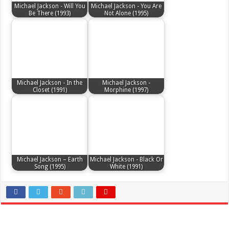
Michael Jackson - Will You
Michael Jackson - You Are
Be There (1993)
Not Alone (1995)
Michael Jackson - In the
Michael Jackson -
Closet (1991)
Morphine (1997)
Michael Jackson – Earth
Michael Jackson - Black Or
Song (1995)
White (1991)