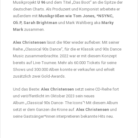
Musikprojekt
U 96
und dem Titel „Das Boot“ an die Spitze der
deutschen Charts. Als Produzent und Komponist arbeitete er
außerdem mit
Musikgrößen wie Tom Jones, *NSYNC,
Oli.P, Sarah Brightman
und Mark Wahlberg aka
Marky
Mark
zusammen.
Alex Christensen
lässt die 90er wieder aufleben: Mit seiner
Reihe „Classical 90s Dance“, für die er Klassik und 90s Dance
Music zusammenbrachte. 2022 war er mit diesem Konzept
bereits auf Live-Tournee. Mehr als 60.000 Tickets für seine
Shows und 300.000 Alben konnte er verkaufen und erhielt
zusätzlich zwei Gold-Awards.
Und das Beste:
Alex Christensen
setzt seine CD-Reihe fort
und veröffentlicht im Oktober 2023 sein neues
Album „Classical 90s Dance- The Icons“! Mit diesem Album
setzt er dem Ganzen die Krone auf.
Alex Christensen
und
seine Gastsänger*innen interpretieren bekannte Hits neu.