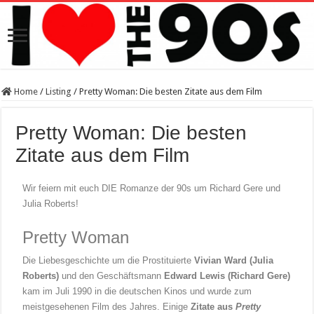
Home
/
Listing
/
Pretty Woman: Die besten Zitate aus dem Film
Pretty Woman: Die besten
Zitate aus dem Film
Wir feiern mit euch DIE Romanze der 90s um Richard Gere und
Julia Roberts!
Pretty Woman
Die Liebesgeschichte um die Prostituierte
Vivian Ward (Julia
Roberts)
und den Geschäftsmann
Edward Lewis (Richard Gere)
kam im Juli 1990 in die deutschen Kinos und wurde zum
meistgesehenen Film des Jahres. Einige
Zitate aus
Pretty