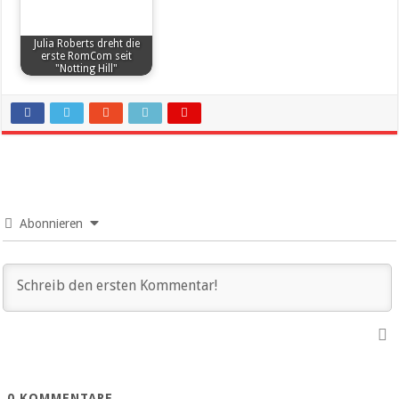
Julia Roberts dreht die
erste RomCom seit
"Notting Hill"
Abonnieren
0
KOMMENTARE