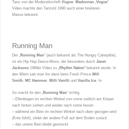
Tanz von der Modezeitschrift
Vogue
.
Madonnas
„
Vogue
“
Video machte den Tanzstil 1990 auch einer breiteren
Masse bekannt.
Running Man
Der „
Running Man
“ (auch bekannt als The Hungry Caterpillar),
ist ein Hip Hop Dance-Move, der besonders durch
Janet
Jacksons
1989er Video zu
„Rhythm Nation“
bekannt wurde. In
den 90ern sah man ihn dann beim Fresh Prince
Will
Smith
,
MC Hammer
,
Milli Vanilli
und
Vanilla Ice
. In
So macht ihr den „
Running Man
“ richtig:
– Ellenbogen im rechten Winkel von vorne seitlich am Körper
nach hinten ziehen und wieder nach vorne boxen
– während ein Bein im rechten Winkel nach oben gezogen wird
(Knie führt), slidet der andere Fuß auf dem Boden zurück
– das untere Bein bleibt gestreckt