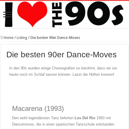
Home
/
Listing
/
Die besten 90er Dance-Moves
Die besten 90er Dance-Moves
In den 90s wurden einige Choreografien so berühmt, dass wir sie
heute noch im Schlaf tanzen können. Lasst die Hüften kreisen!
Macarena (1993)
Den wohl legendärsten Tanz lieferten
Los Del Rio
1993 mit
Dancemoves, die in einer spanischen Tanzschule entstanden