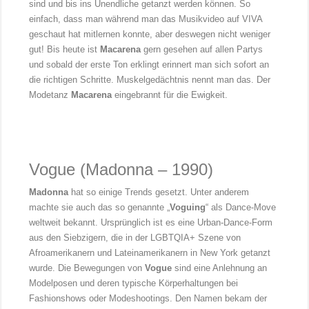
sind und bis ins Unendliche getanzt werden können. So
einfach, dass man während man das Musikvideo auf VIVA
geschaut hat mitlernen konnte, aber deswegen nicht weniger
gut! Bis heute ist
Macarena
gern gesehen auf allen Partys
und sobald der erste Ton erklingt erinnert man sich sofort an
die richtigen Schritte. Muskelgedächtnis nennt man das. Der
Modetanz
Macarena
eingebrannt für die Ewigkeit.
Vogue (Madonna – 1990)
Madonna
hat so einige Trends gesetzt. Unter anderem
machte sie auch das so genannte „
Voguing
“ als Dance-Move
weltweit bekannt. Ursprünglich ist es eine Urban-Dance-Form
aus den Siebzigern, die in der LGBTQIA+ Szene von
Afroamerikanern und Lateinamerikanern in New York getanzt
wurde. Die Bewegungen von
Vogue
sind eine Anlehnung an
Modelposen und deren typische Körperhaltungen bei
Fashionshows oder Modeshootings. Den Namen bekam der