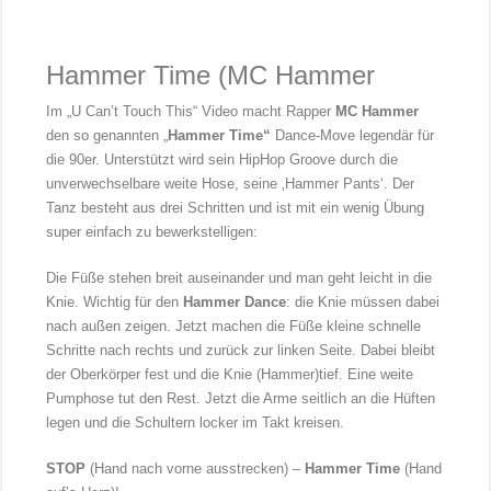
Hammer Time (MC Hammer
Im „U Can’t Touch This“ Video macht Rapper
MC Hammer
den so genannten „
Hammer Time“
Dance-Move legendär für
die 90er. Unterstützt wird sein HipHop Groove durch die
unverwechselbare weite Hose, seine ‚Hammer Pants‘. Der
Tanz besteht aus drei Schritten und ist mit ein wenig Übung
super einfach zu bewerkstelligen:
Die Füße stehen breit auseinander und man geht leicht in die
Knie. Wichtig für den
Hammer Dance
: die Knie müssen dabei
nach außen zeigen. Jetzt machen die Füße kleine schnelle
Schritte nach rechts und zurück zur linken Seite. Dabei bleibt
der Oberkörper fest und die Knie (Hammer)tief. Eine weite
Pumphose tut den Rest. Jetzt die Arme seitlich an die Hüften
legen und die Schultern locker im Takt kreisen.
STOP
(Hand nach vorne ausstrecken) –
Hammer Time
(Hand