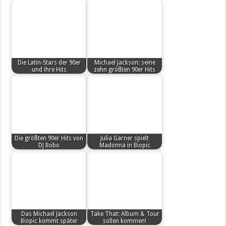
Die Latin-Stars der 90er
Michael Jackson: seine
und ihre Hits
zehn größten 90er Hits
Die größten 90er Hits von
Julia Garner spielt
DJ Bobo
Madonna in Biopic
Das Michael Jackson
Take That: Album & Tour
Biopic kommt später
sollen kommen!