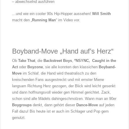
– abwechselnd ausführen
…und wie ein cooler 90s Hip-Hopper aussehen!
Will Smith
macht den „
Running Man
“ im Video vor.
Boyband-Move „Hand auf’s Herz“
Ob
Take That
, die
Backstreet Boys
,
*NSYNC,
Caught in the
Act
oder
Boyzone
, sie alle konnten den klassichen
Boyband-
Move
im Schlaf. die Hand wird theatralisch zu den
kreischenden Fans ausgestreckt und mit ernster Miene
langsam Richtung Herz gezogen, der Blick wird leicht gesenkt
und dann hoffnungsvoll wieder gen Himmel gerichtet. Zack,
schon sind alle Mädels dahingeschmolzen. Wann man an 90er
Boygroups
denkt, dann gehört dieser
Dance-Move
auf jeden
Fall dazu! Bis heute ist er auch im Schlager und Pop gern
genutzt.