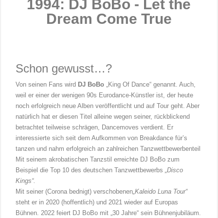
1994: DJ BoBo - Let the
Dream Come True
Schon gewusst…?
Von seinen Fans wird
DJ BoBo
„King Of Dance“ genannt. Auch,
weil er einer der wenigen 90s Eurodance-Künstler ist, der heute
noch erfolgreich neue Alben veröffentlicht und auf Tour geht. Aber
natürlich hat er diesen Titel alleine wegen seiner, rückblickend
betrachtet teilweise schrägen, Dancemoves verdient. Er
interessierte sich seit dem Aufkommen von Breakdance für’s
tanzen und nahm erfolgreich an zahlreichen Tanzwettbewerbenteil
Mit seinem akrobatischen Tanzstil erreichte DJ BoBo zum
Beispiel die Top 10 des deutschen Tanzwettbewerbs
„Disco
Kings“.
Mit seiner (Corona bednigt) verschobenen
„Kaleido Luna Tour“
steht er in 2020 (hoffentlich) und 2021 wieder auf Europas
Bühnen. 2022 feiert DJ BoBo mit „30 Jahre“ sein Bühnenjubiläum.